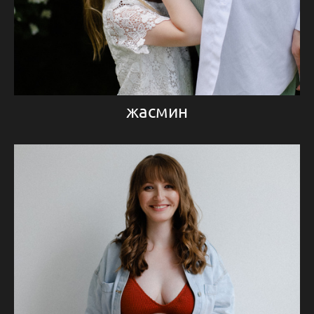
жасмин