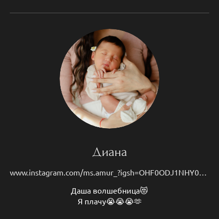
Диана
www.instagram.com/ms.amur_?igsh=OHF0ODJ1NHY0N2I1
Даша волшебница😻
Я плачу😭😭😭🫶