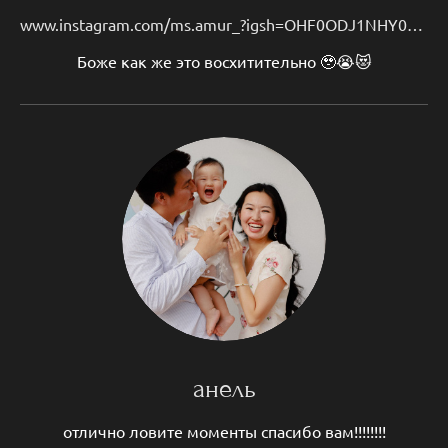
www.instagram.com/ms.amur_?igsh=OHF0ODJ1NHY0N2I1
Боже как же это восхитительно 🥹😭😻
анель
отлично ловите моменты спасибо вам!!!!!!!!