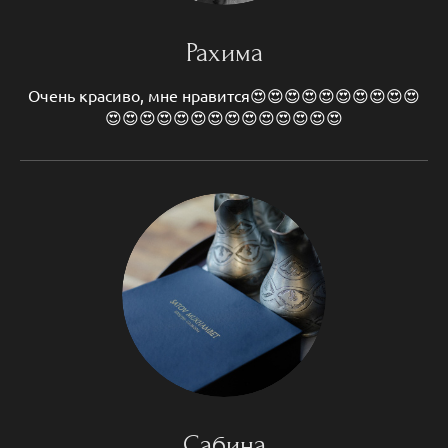
Рахима
Очень красиво, мне нравится😍😍😍😍😍😍😍😍😍😍
😍😍😍😍😍😍😍😍😍😍😍😍😍😍
Сабина